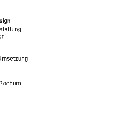
sign
staltung
58
Umsetzung
9 Bochum